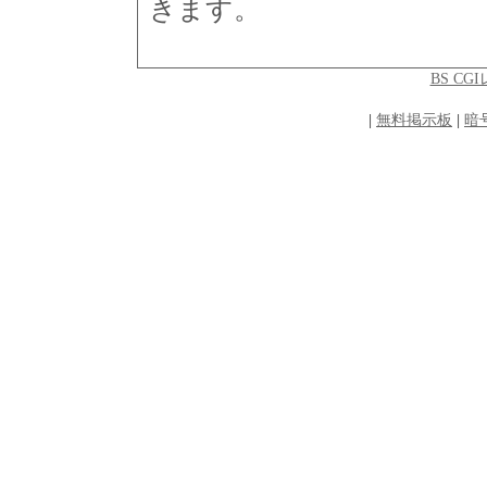
きます。
BS C
|
無料掲示板
|
暗