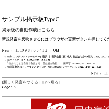
サンプル掲示板TypeC
掲示板の自動作成はこちら
新規発言を反映させるにはブラウザの更新ボタンを押してく
New ←
11
10
9
8
7
6
5
4
3
2
→ Old
★
Web コンテンツ・ホームページ翻訳 | 翻訳会社(株)福大
 翻訳会社(株)福大 
2020/11/13 1
★
航空うんち
 ＣＡ 
2020/02/01 13:20:08 
└
自分のことは自分で負担する、受益者が負担...
 薩摩守 
2020/08/14 18:48:22 
★
韓国語翻訳のフリーランス＠ブログ
 韓国語翻訳のフリーランス 
2019/12/09 13:44:59 
New ←
11
[
新しく発言をつくる
] [
HPへ戻る
]
Page : 11