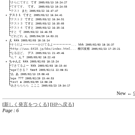
├
さらにてすと
 てす 
2005/03/13 10:24:27 
├
てすてす。
 てす。 
2005/03/13 10:24:55 
└
テスト
 また 
2005/03/22 16:47:47 
★
テスト１
 てすと 
2005/03/12 16:34:41 
├
テスト２
 てすと 
2005/03/12 16:34:51 
├
テスト３
 てすと 
2005/03/12 16:35:05 
├
テスト４
 てすと 
2005/03/12 16:35:16 
├
すと
 て 
2005/03/22 16:46:55 
└
どれどれ
 ん 
2005/04/20 14:03:31 
★
え
 kkk 
2005/02/03 18:16:14 
├
そうだよーーーーーかけてるよーーーーーー...
 kkk 
2005/02/03 18:16:37 
├
http://www.6410.jp/bbs/index.html...
 柳川友裕 
2005/02/23 17:25:21 
├
なるほど。
 デス 
2005/03/11 21:49:46 
└
ん？
 ん？ 
2005/05/02 18:22:43 
★
ちゃんと
 kkk 
2005/02/03 18:15:24 
├
できてるよー
 kkk 
2005/02/03 18:15:44 
├
ageできる？
 test 
2005/02/11 22:08:51 
├
あ
 あ 
2005/02/13 19:08:43 
├
age
 ??? 
2005/02/20 15:44:53 
├
test
 a 
2005/03/09 13:08:28 
└
あきらららら
 こここ 
2005/03/23 19:34:17 
New ←
[
新しく発言をつくる
] [
HPへ戻る
]
Page : 6