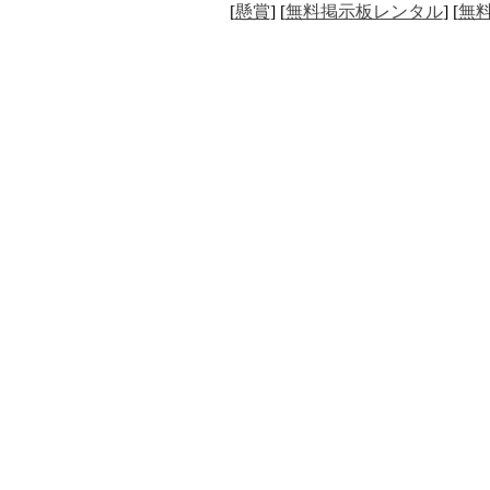
[
懸賞
] [
無料掲示板レンタル
] [
無