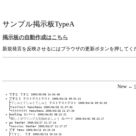
サンプル掲示板TypeA
掲示板の自動作成はこちら
新規発言を反映させるにはブラウザの更新ボタンを押してく
New ←
★
てすと
 てすと 
2005/05/08 14:34:48 
★
てすと１
 テストテストテスト 
2005/04/16 09:51:21 
├
てしゅとてしゅとてしゅと
 テストテストテスト 
2005/04/16 09:52:02 
├
testtest
 tesutesu 
2005/04/28 21:37:03 
└
ttttttttt
 tesutesu 
2005/04/28 21:37:20 
★
bowling
 ロバート 
2005/04/02 08:22:21 
└
新しくボウリング人生始めましょう
 ロバート 
2005/04/02 08:23:17 
★
aa
 tester 
2005/03/27 21:17:14 
└
masutai
 tester 
2005/03/27 21:17:27 
★
てす
 tesu 
2005/03/13 10:23:10 
├
てすと。
 てす 
2005/03/13 10:24:13 