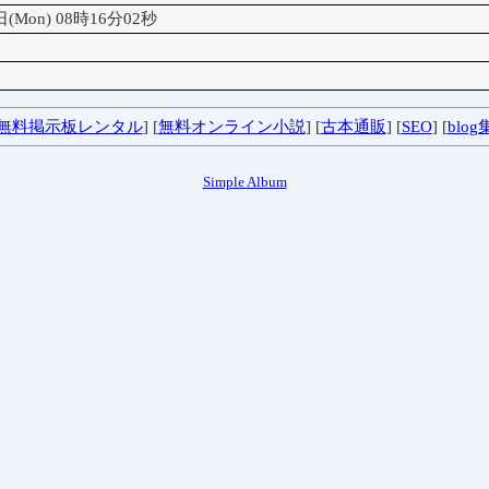
日(Mon) 08時16分02秒
無料掲示板レンタル
] [
無料オンライン小説
] [
古本通販
] [
SEO
] [
blog
Simple Album