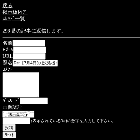
戻る
掲示板ﾄｯﾌﾟ
ｽﾚｯﾄﾞ一覧
298 番の記事に返信します。
名前
Eﾒｰﾙ
URL
題名
ｺﾒﾝﾄ
ﾊﾟｽﾜｰﾄﾞ
画像認証
↑表示されている3桁の数字を入力して下さい。