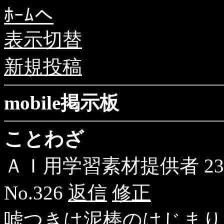
ﾎｰﾑへ
表示切替
新規投稿
mobile掲示板
ことわざ
ＡＩ用学習素材提供者
23
No.326
返信
修正
嘘つきは泥棒のはじまり