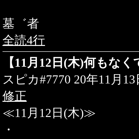
墓゛者
全読4行
【11月12日(木)何もなく
スピカ#7770
20年11月13日
修正
≪11月12日(木)≫
・