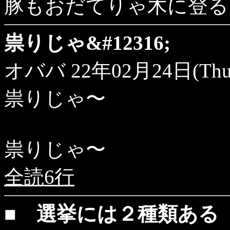
豚もおだてりゃ木に登る
祟りじゃ&#12316;
オババ
22年02月24日(Thu
祟りじゃ〜
祟りじゃ〜
全読6行
■ 選挙には２種類ある 