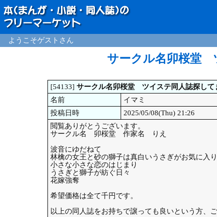
ようこそゲストさん
サークル名卯桜堂 
[54133]
サークル名卯桜堂 ツイステ同人誌探して
名前
イマミ
投稿日時
2025/05/08(Thu) 21:26
閲覧ありがとうございます。
サークル名 卯桜堂 作家名 りえ
波音にゆだねて
林檎の女王と砂の獅子は真白いうさぎがお気に入
小さな小さな恋のはじまり
うさぎと獅子が紡ぐ日々
花嫁強奪
希望価格は全て千円です。
以上の同人誌をお持ちで譲っても良いという方、